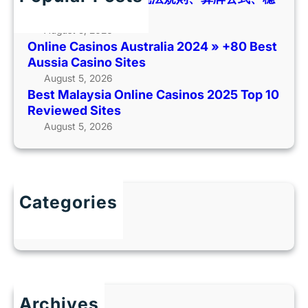
a
t
贏打法大公開
開
y
r
August 5, 2026
s
a
Online Casinos Australia 2024 » +80 Best
i
l
Aussia Casino Sites
a
i
August 5, 2026
O
a
Best Malaysia Online Casinos 2025 Top 10
n
2
Reviewed Sites
l
0
August 5, 2026
i
2
n
4
e
»
C
+
a
Categories
8
s
Uncategorized
0
i
B
n
e
o
s
s
t
2
Archives
A