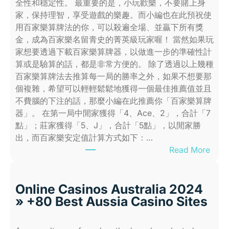
全性和穩定性。 最重要的是，小玩歡樂，不要賭上身
家，保持理智，享受遊戲的樂趣。而小編也在此預祝使
用百家樂算牌法的你，可以殺遍全場、並贏下所有獎
金，成為百家樂名留青史的菁英級玩家喔！ 當然如果玩
家想要透過下載百家樂算牌器，以做進一步的準確性計
算或是驗算的話，都是非常方便的。 除了透過以上幾種
百家樂算牌法去推算每一局的勝率之外，如果不想要那
個複雜，希望可以輕輕鬆鬆地獲得一個最佳推薦值並且
不費腦的下注的話，那麼小編在此推薦你「百家樂算牌
器」。 在第一局中閒家獲得「4、Ace、2」，合計「7
點」；莊家獲得「5、J」，合計「5點」，以閒家勝
出，而百家樂安定值計算方式如下：…
:
Read More
【
百
家
Online Casinos Australia 2024
樂
» +80 Best Aussia Casino Sites
攻
略