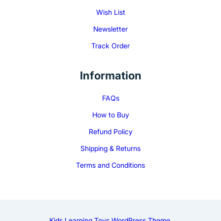
Wish List
Newsletter
Track Order
Information
FAQs
How to Buy
Refund Policy
Shipping & Returns
Terms and Conditions
Kids Learning Toys WordPress Theme
.