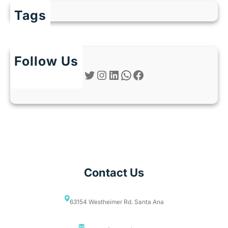
e
Tags
s
Follow Us
Twitter
Instagram
LinkedIn
WhatsApp
Facebook
Contact Us
63154 Westheimer Rd. Santa Ana